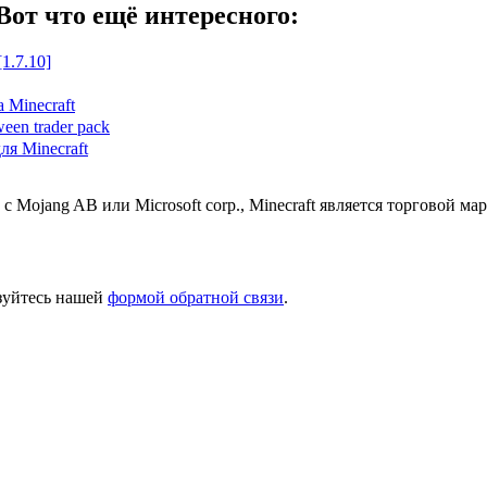
Вот что ещё интересного:
1.7.10]
 Minecraft
een trader pack
я Minecraft
 с Mojang AB или Microsoft corp., Minecraft является торговой 
ьзуйтесь нашей
формой обратной связи
.