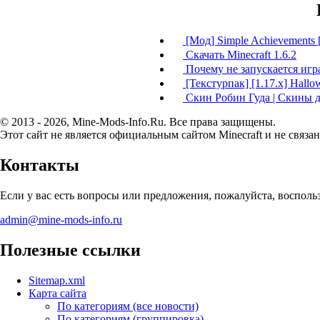
[Мод] Simple Achievements [
Скачать Minecraft 1.6.2
Почему не запускается игра
[Текстурпак] [1.17.x] Hallow
Скин Робин Гуда | Скины дл
© 2013 - 2026, Mine-Mods-Info.Ru. Все права защищены.
Этот сайт не является официальным сайтом Minecraft и не связан
Контакты
Если у вас есть вопросы или предложения, пожалуйста, воспол
admin@mine-mods-info.ru
Полезные ссылки
Sitemap.xml
Карта сайта
По категориям (все новости)
По категориям (группировка)