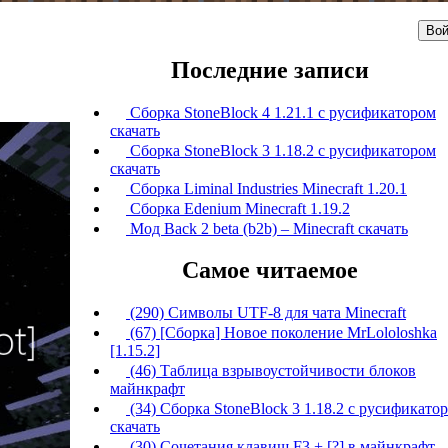
Вой
Последние записи
Сборка StoneBlock 4 1.21.1 с русификатором
скачать
Сборка StoneBlock 3 1.18.2 с русификатором
скачать
Сборка Liminal Industries Minecraft 1.20.1
Сборка Edenium Minecraft 1.19.2
Мод Back 2 beta (b2b) – Minecraft скачать
Самое читаемое
(290) Символы UTF-8 для чата Minecraft
(67) [Сборка] Новое поколение MrLololoshka
[1.15.2]
(46) Таблица взрывоустойчивости блоков
майнкрафт
(34) Сборка StoneBlock 3 1.18.2 с русификато
скачать
(30) Сочетания клавиш F3 + [?] в майнкрафт