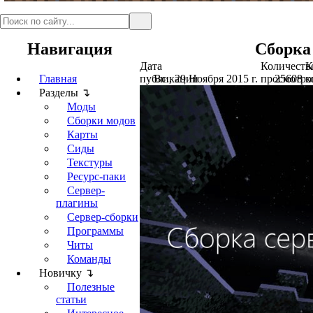
Навигация
Сборка 
Дата
Количеств
К
Главная
публикации
Вс., 29 Ноября 2015 г.
просмотро
25608
к
Разделы ↴
Моды
Сборки модов
Карты
Сиды
Текстуры
Ресурс-паки
Сервер-
плагины
Сервер-сборки
Программы
Читы
Команды
Новичку ↴
Полезные
статьи