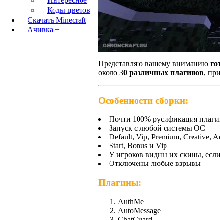
Интересное
Коды цветов
Скачать Minecraft
Ачивка +
Представляю вашему вниманию
го
около 3
0 различных плагинов
, пр
Особенности сборки:
Почти 100% русификация плаги
Запуск с любой системы ОС
Default, Vip, Premium, Creative, 
Start, Bonus и Vip
У игроков видны их скины, если
Отключены любые взрывы
Плагины:
AuthMe
AutoMessage
ChatGuard