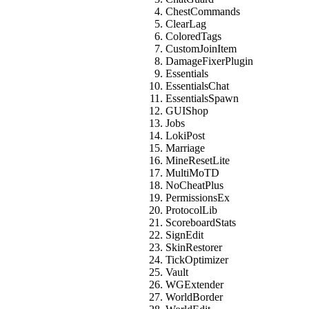
ChestCommands
ClearLag
ColoredTags
CustomJoinItem
DamageFixerPlugin
Essentials
EssentialsChat
EssentialsSpawn
GUIShop
Jobs
LokiPost
Marriage
MineResetLite
MultiMoTD
NoCheatPlus
PermissionsEx
ProtocolLib
ScoreboardStats
SignEdit
SkinRestorer
TickOptimizer
Vault
WGExtender
WorldBorder