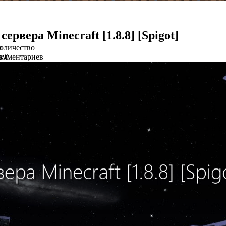
сервера Minecraft [1.8.8] [Spigot]
о
оличество
в
омментариев
0