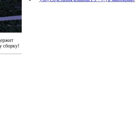
держит
у сборку!